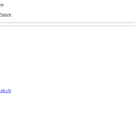
en
Zürich
-zh.ch